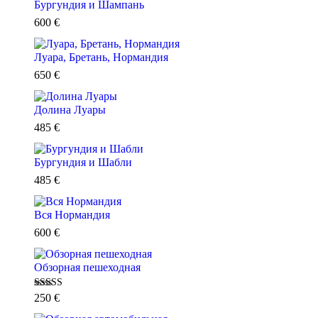
Бургундия и Шампань
600
€
Луара, Бретань, Нормандия
650
€
Долина Луары
485
€
Бургундия и Шабли
485
€
Вся Нормандия
600
€
Обзорная пешеходная
Оценка
5.00
250
€
из 5