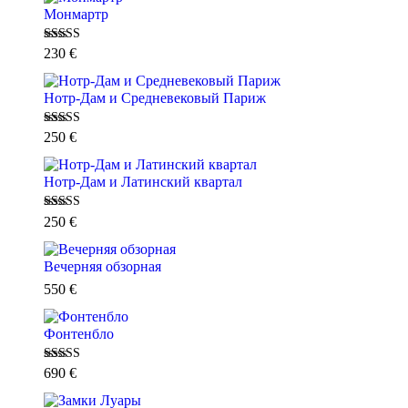
Монмартр
Оценка
5.00
230
€
из 5
Нотр-Дам и Средневековый Париж
Оценка
5.00
250
€
из 5
Нотр-Дам и Латинский квартал
Оценка
5.00
250
€
из 5
Вечерняя обзорная
550
€
Фонтенбло
Оценка
5.00
690
€
из 5