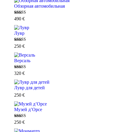
Обзорная автомобильная
Оценка
5.00
490
€
из 5
Лувр
Оценка
5.00
250
€
из 5
Версаль
Оценка
5.00
320
€
из 5
Лувр для детей
250
€
Музей д’Орсе
Оценка
5.00
250
€
из 5