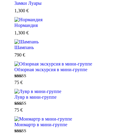
Замки Луары
1,300
€
Нормандия
1,300
€
Шампань
790
€
Обзорная экскурсия в мини-группе
Оценка
75
€
4.82
из 5
Лувр в мини-группе
Оценка
5.00
75
€
из 5
Монмартр в мини-группе