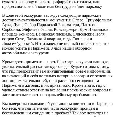
гуляете по городу или фотографируйтесь с гидом, наш
профессиональный водитель без труда найдет парковку.
В ходе этой экскурсии вас ждут следующие парижские
достопримечательности и монументы: Опера, Триумфальная
Арка, Лувр, Собор Парижской Богоматери, Пантеон,
Сорбонна, Эйфелева башня, Консьержери, Дом Инвалидов,
площадь Конкорд, Вандоская площадь, Елисейские Поля,
остров Сите, Латинский квартал, сады Тюильри и
Люксембургский. И это далеко не полный список того, что
можно успеть в Париже за 3 часа нашей обзорной
автомобильной экскурсии.
Кроме достопримечательностей, в ходе экскурсии ваш ждет
увлекательный рассказ экскурсовода. Будьте готовы к тому,
что гид предоставит вам внушительный объем информации,
включающий в себя не только историю города и ее основных
достопримечательностей, но и рассказ о сегодняшнем
Париже, его жителях и их привычках. Кроме этого, гид с
удовольствием ответит на все ваши практические вопросы и
даст полезные советы по дальнейшему пребыванию.
Вы наверняка слышали об ужасающем движении в Париже и
боитесь, что значительная часть экскурсии пройдем в
бессмысленным ожидании в пробках? Так вот несмотря на