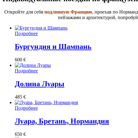
Откройте для себя
подлинную Францию
, проехав по Норман
пейзажами и архитектурой, попробу
Подробнее
Бургундия и Шампань
600
€
Подробнее
Долина Луары
485
€
Подробнее
Луара, Бретань, Нормандия
650
€