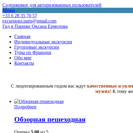
Содержимое для авторизованных пользователей
Меню
+33 6 28 35 70 57
excursions.paris@gmail.com
Гид в Париже Оксана Ермолова
Главная
Индивидуальные экскурсии
Групповые экскурсии
Туры по Франции
Обо мне
Контакты
С лицензированным гидом вас ждут
качественные и увле
музеях!
К тому же
Подробнее
Обзорная пешеходная
Оценка
5.00
из 5