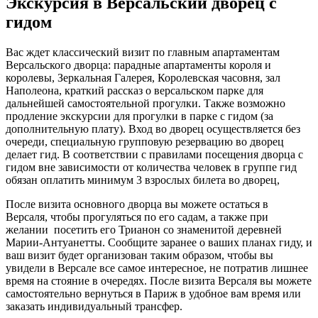
Экскурсия в Версальский дворец с
гидом
Вас ждет классический визит по главным апартаментам
Версальского дворца: парадные апартаменты короля и
королевы, Зеркальная Галерея, Королевская часовня, зал
Наполеона, краткий рассказ о версальском парке для
дальнейшей самостоятельной прогулки. Также возможно
продление экскурсии для прогулки в парке с гидом (за
дополнительную плату). Вход во дворец осуществляется без
очереди, специальную групповую резервацию во дворец
делает гид. В соответствии с правилами посещения дворца с
гидом вне зависимости от количества человек в группе гид
обязан оплатить минимум 3 взрослых билета во дворец,
После визита основного дворца вы можете остаться в
Версаля, чтобы прогуляться по его садам, а также при
желании посетить его Трианон со знаменитой деревней
Марии-Антуанетты. Сообщите заранее о ваших планах гиду, и
ваш визит будет организован таким образом, чтобы вы
увидели в Версале все самое интересное, не потратив лишнее
время на стояние в очередях. После визита Версаля вы можете
самостоятельно вернуться в Париж в удобное вам время или
заказать индивидуальный трансфер.