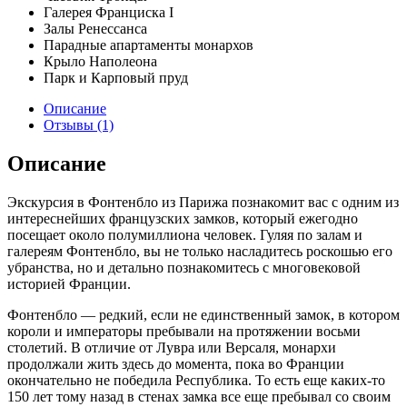
Галерея Франциска I
Залы Ренессанса
Парадные апартаменты монархов
Крыло Наполеона
Парк и Карповый пруд
Описание
Отзывы (1)
Описание
Экскурсия в Фонтенбло из Парижа познакомит вас с одним из
интереснейших французских замков, который ежегодно
посещает около полумиллиона человек. Гуляя по залам и
галереям Фонтенбло, вы не только насладитесь роскошью его
убранства, но и детально познакомитесь с многовековой
историей Франции.
Фонтенбло — редкий, если не единственный замок, в котором
короли и императоры пребывали на протяжении восьми
столетий. В отличие от Лувра или Версаля, монархи
продолжали жить здесь до момента, пока во Франции
окончательно не победила Республика. То есть еще каких-то
150 лет тому назад в стенах замка все еще пребывал со своим