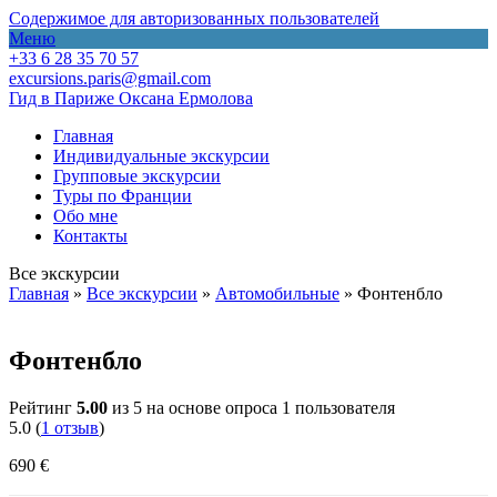
Содержимое для авторизованных пользователей
Меню
+33 6 28 35 70 57
excursions.paris@gmail.com
Гид в Париже Оксана Ермолова
Главная
Индивидуальные экскурсии
Групповые экскурсии
Туры по Франции
Обо мне
Контакты
Все экскурсии
Главная
»
Все экскурсии
»
Автомобильные
»
Фонтенбло
Фонтенбло
Рейтинг
5.00
из 5 на основе опроса
1
пользователя
5.0
(
1
отзыв
)
690
€