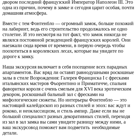
двором последний французский Император Наполеон III. Это
одна из причин, почему в замке и сегодня царит особая, почти
домашняя атмосфера.
Вместе с тем Фонтенбло — огромный замок, больше похожий
на лабиринт, ведь его строительство продолжалось не одно
столетие. И это несмотря на тот факт, что замок никогда не
являлся постоянной резиденцией французских королей. Они
наезжали сюда время от времени, в первую очередь чтобы
поохотиться в королевских лесах, которые вы увидите по
дороге к замку.
Наша экскурсия включает в себя посещение всех парадных
апартаментов. Вас вряд ли оставят равнодушными роскошные
залы в стиле Возрождения: Галерея Франциска I с фресками
итальянских мастеров Фьорентино и Приматичче, спальня
фаворитки короля с очень смелым для XVI века эротическим
декором, роскошный бальный зал с фресками на
мифологические сюжеты. Но интерьеры Фонтенбло — это
настоящий калейдоскоп из разных стилей и эпох: вас ждут и
рококо, и неоклассицизм, и стиль ампир. Даже если вы не
большой специалист разных декоративных стилей, переходя
из зал в зал замка вы сами увидите разницу между ними, а
ваш экскурсовод поможет вам подметить необходимые
детали.