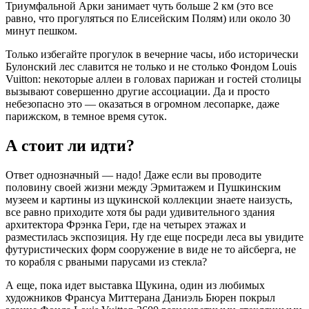
Триумфальной Арки занимает чуть больше 2 км (это все
равно, что прогуляться по Елисейским Полям) или около 30
минут пешком.
Только избегайте прогулок в вечерние часы, ибо исторически
Булонский лес славится не только и не столько Фондом Louis
Vuitton: некоторые аллеи в головах парижан и гостей столицы
вызывают совершенно другие ассоциации. Да и просто
небезопасно это — оказаться в огромном лесопарке, даже
парижском, в темное время суток.
А стоит ли идти?
Ответ однозначный — надо! Даже если вы проводите
половину своей жизни между Эрмитажем и Пушкинским
музеем и картины из щукинской коллекции знаете наизусть,
все равно приходите хотя бы ради удивительного здания
архитектора Фрэнка Гери, где на четырех этажах и
разместилась экспозиция. Ну где еще посреди леса вы увидите
футуристических форм сооружение в виде не то айсберга, не
то корабля с рваными парусами из стекла?
А еще, пока идет выставка Щукина, один из любимых
художников Франсуа Миттерана Даниэль Бюрен покрыл