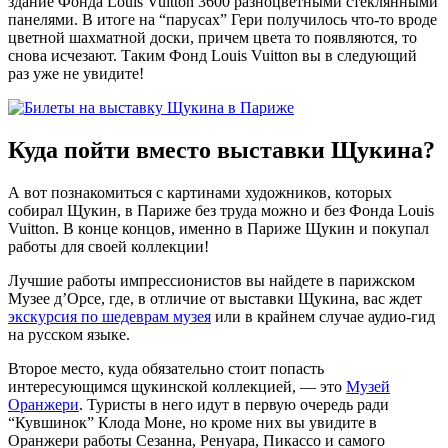
здание Фонда Louis Vuitton 3600 разноцветными стеклянными
панелями. В итоге на “парусах” Гери получилось что-то вроде
цветной шахматной доски, причем цвета то появляются, то
снова исчезают. Таким Фонд Louis Vuitton вы в следующий
раз уже не увидите!
Куда пойти вместо выставки Щукина?
А вот познакомиться с картинами художников, которых
собирал Щукин, в Париже без труда можно и без Фонда Louis
Vuitton. В конце концов, именно в Париже Щукин и покупал
работы для своей коллекции!
Лучшие работы импрессионистов вы найдете в парижском
Музее д’Орсе, где, в отличие от выставки Щукина, вас ждет
экскурсия по шедеврам музея
или в крайнем случае аудио-гид
на русском языке.
Второе место, куда обязательно стоит попасть
интересующимся щукинской коллекцией, — это
Музей
Оранжери
. Туристы в него идут в первую очередь ради
“Кувшинок” Клода Моне, но кроме них вы увидите в
Оранжери работы Сезанна, Ренуара, Пикассо и самого