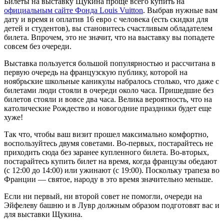
Билеты на выставку Щукина проще всего купить на
официальным сайте Фонда Louis Vuitton
. Выбрав нужные вам
дату и время и оплатив 16 евро с человека (есть скидки для
детей и студентов), вы становитесь счастливым обладателем
билета. Впрочем, это не значит, что на выставку вы попадете
совсем без очереди.
Выставка пользуется большой популярностью и рассчитана в
первую очередь на французскую публику, которой на
ноябрьские школьные каникулы набралось столько, что даже с
билетами люди стояли в очереди около часа. Пришедшие без
билетов стояли и вовсе два часа. Велика вероятность, что на
католические Рождество и новогодние праздники будет еще
хуже!
Так что, чтобы ваш визит прошел максимально комфортно,
воспользуйтесь двумя советами. Во-первых, постарайтесь не
приходить сюда без заранее купленного билета. Во-вторых,
постарайтесь купить билет на время, когда французы обедают
(с 12:00 до 14:00) или ужинают (с 19:00). Поскольку трапеза во
Франции — святое, народу в это время значительно меньше.
Если ни первый, ни второй совет не помогли, очереди на
Эйфелеву башню и в Лувр должным образом подготовят вас и
для выставки Щукина.