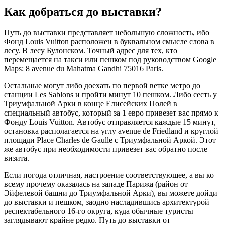
Как добраться до выставки?
Путь до выставки представляет небольшую сложность, ибо
Фонд Louis Vuitton расположен в буквальном смысле слова в
лесу. В лесу Булонском. Точный адрес для тех, кто
перемещается на такси или пешком под руководством Google
Maps: 8 avenue du Mahatma Gandhi 75016 Paris.
Остальные могут либо доехать по первой ветке метро до
станции Les Sablons и пройти минут 10 пешком. Либо сесть у
Триумфальной Арки в конце Елисейских Полей в
специальный автобус, который за 1 евро привезет вас прямо к
Фонду Louis Vuitton. Автобус отправляется каждые 15 минут,
остановка располагается на углу avenue de Friedland и круглой
площади Place Charles de Gaulle с Триумфальной Аркой. Этот
же автобус при необходимости привезет вас обратно после
визита.
Если погода отличная, настроение соответствующее, а вы ко
всему прочему оказалась на западе Парижа (район от
Эйфелевой башни до Триумфальной Арки), вы можете дойди
до выставки и пешком, заодно насладившись архитектурой
респектабельного 16-го округа, куда обычные туристы
заглядывают крайне редко. Путь до выставки от