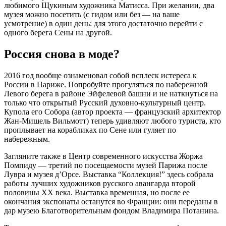
любимого Щукиным художника Матисса. При желании, два
музея можно посетить (с гидом или без — на ваше
усмотрение) в один день: для этого достаточно перейти с
одного берега Сены на другой.
Россия снова в моде?
2016 год вообще ознаменовал собой всплеск истереса к
России в Париже. Попробуйте прогуляться по набережной
Левого берега в районе Эйфелевой башни и не наткнуться на
только что открытый Русский духовно-культурный центр.
Купола его Собора (автор проекта — французский архитектор
Жан-Мишель Вильмотт) теперь удивляют любого туриста, кто
проплывает на корабликах по Сене или гуляет по
набережным.
Загляните также в Центр современного искусства Жоржа
Помпиду — третий по посещаемости музей Парижа после
Лувра и музея д’Орсе. Выставка “Коллекция!” здесь собрала
работы лучших художников русского авангарда второй
половины XX века. Выставка временная, но после ее
окончания экспонаты останутся во Франции: они переданы в
дар музею Благотворительным фондом Владимира Потанина.