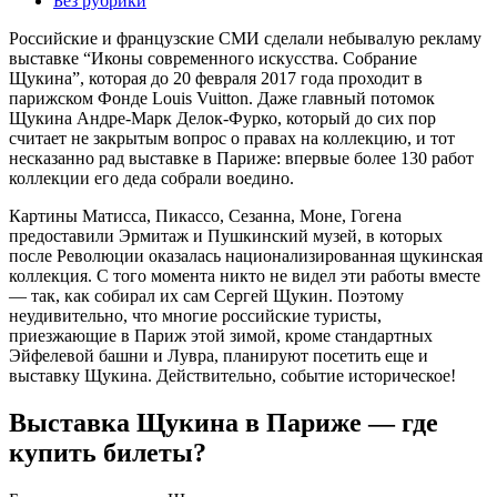
Без рубрики
Российские и французские СМИ сделали небывалую рекламу
выставке “Иконы современного искусства. Собрание
Щукина”, которая до 20 февраля 2017 года проходит в
парижском Фонде Louis Vuitton. Даже главный потомок
Щукина Андре-Марк Делок-Фурко, который до сих пор
считает не закрытым вопрос о правах на коллекцию, и тот
несказанно рад выставке в Париже: впервые более 130 работ
коллекции его деда собрали воедино.
Картины Матисса, Пикассо, Сезанна, Моне, Гогена
предоставили Эрмитаж и Пушкинский музей, в которых
после Революции оказалась национализированная щукинская
коллекция. С того момента никто не видел эти работы вместе
— так, как собирал их сам Сергей Щукин. Поэтому
неудивительно, что многие российские туристы,
приезжающие в Париж этой зимой, кроме стандартных
Эйфелевой башни и Лувра, планируют посетить еще и
выставку Щукина. Действительно, событие историческое!
Выставка Щукина в Париже — где
купить билеты?