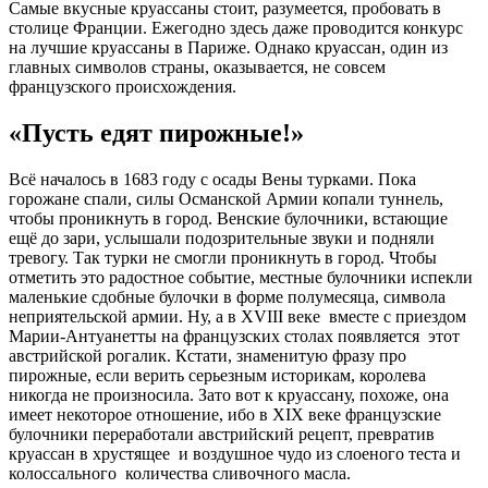
Самые вкусные круассаны стоит, разумеется, пробовать в
столице Франции. Ежегодно здесь даже проводится конкурс
на лучшие круассаны в Париже. Однако круассан, один из
главных символов страны, оказывается, не совсем
французского происхождения.
«Пусть едят пирожные!»
Всё началось в 1683 году с осады Вены турками. Пока
горожане спали, силы Османской Армии копали туннель,
чтобы проникнуть в город. Венские булочники, встающие
ещё до зари, услышали подозрительные звуки и подняли
тревогу. Так турки не смогли проникнуть в город. Чтобы
отметить это радостное событие, местные булочники испекли
маленькие сдобные булочки в форме полумесяца, символа
неприятельской армии. Ну, а в XVIII веке вместе с приездом
Марии-Антуанетты на французских столах появляется этот
австрийской рогалик. Кстати, знаменитую фразу про
пирожные, если верить серьезным историкам, королева
никогда не произносила. Зато вот к круассану, похоже, она
имеет некоторое отношение, ибо в XIX веке французские
булочники переработали австрийский рецепт, превратив
круассан в хрустящее и воздушное чудо из слоеного теста и
колоссального количества сливочного масла.