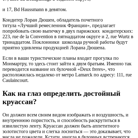
и 17, Bd Haussmann в девятом.
Кондитер Лоран Дюшен, обладатель почетного
титула «Лучший ремесленник Франции», предлагает
попробовать свою выпечку в двух парижских кондитерских:
223, rue de la Convention в пятнадцатом округе и 2, rue Wurtz в
тринадцатом. Поклонники шоколада ручной работы будут
приятно удивлены продукцией Лорана Дюшена.
Если в ваши туристические планы входит прогулка по
Монмартру, то здесь стоит зайти к двум братьям. Именно так
переводится название их булочной «Deux freres», что
расположилась недалеко от метро Lamarck по адресу: 111, rue
Caulaincourt.
Как на глаз определить достойный
круассан?
Он должен всем своим видом изображать и воздушность, и
внутреннюю пористость, и способность раскрутиться в
извилистую ленту. Круассан должен быть аппетитного
золотистого цвета и слегка лосниться — это доказывает, что
масла не пожалели. Кстати, иногда в булочных встречаются