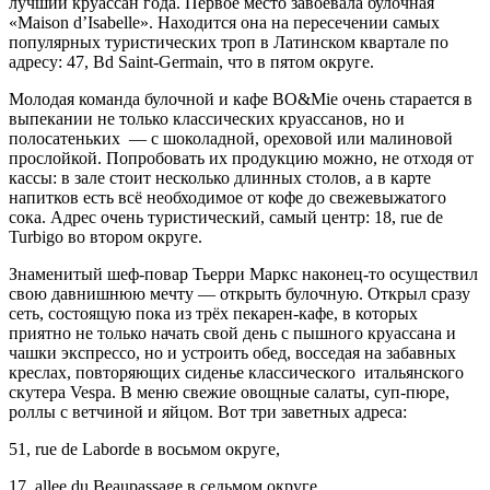
лучший круассан года. Первое место завоевала булочная
«Maison d’Isabelle». Находится она на пересечении самых
популярных туристических троп в Латинском квартале по
адресу: 47, Bd Saint-Germain, что в пятом округе.
Молодая команда булочной и кафе BO&Mie очень старается в
выпекании не только классических круассанов, но и
полосатеньких — с шоколадной, ореховой или малиновой
прослойкой. Попробовать их продукцию можно, не отходя от
кассы: в зале стоит несколько длинных столов, а в карте
напитков есть всё необходимое от кофе до свежевыжатого
сока. Адрес очень туристический, самый центр: 18, rue de
Turbigo во втором округе.
Знаменитый шеф-повар Тьерри Маркс наконец-то осуществил
свою давнишнюю мечту — открыть булочную. Открыл сразу
сеть, состоящую пока из трёх пекарен-кафе, в которых
приятно не только начать свой день с пышного круассана и
чашки экспрессо, но и устроить обед, восседая на забавных
креслах, повторяющих сиденье классического итальянского
скутера Vespa. В меню свежие овощные салаты, суп-пюре,
роллы с ветчиной и яйцом. Вот три заветных адреса:
51, rue de Laborde в восьмом округе,
17, allee du Beaupassage в седьмом округе,