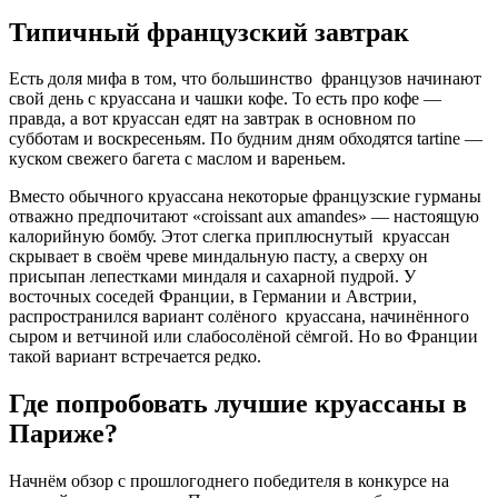
Типичный французский завтрак
Есть доля мифа в том, что большинство французов начинают
свой день с круассана и чашки кофе. То есть про кофе —
правда, а вот круассан едят на завтрак в основном по
субботам и воскресеньям. По будним дням обходятся tartine —
куском свежего багета с маслом и вареньем.
Вместо обычного круассана некоторые французские гурманы
отважно предпочитают «croissant aux amandes» — настоящую
калорийную бомбу. Этот слегка приплюснутый круассан
скрывает в своём чреве миндальную пасту, а сверху он
присыпан лепестками миндаля и сахарной пудрой. У
восточных соседей Франции, в Германии и Австрии,
распространился вариант солёного круассана, начинённого
сыром и ветчиной или слабосолёной сёмгой. Но во Франции
такой вариант встречается редко.
Где попробовать лучшие круассаны в
Париже?
Начнём обзор с прошлогоднего победителя в конкурсе на