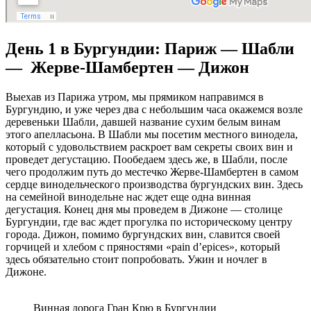
День 1 в Бургундии: Париж — Шабли
— Жерве-Шамбертен — Дижон
Выехав из Парижа утром, мы прямиком направимся в
Бургундию, и уже через два с небольшим часа окажемся возле
деревеньки Шабли, давшей название сухим белым винам
этого апелласьона. В Шабли мы посетим местного винодела,
который с удовольствием раскроет вам секреты своих вин и
проведет дегустацию. Пообедаем здесь же, в Шабли, после
чего продолжим путь до местечко Жерве-Шамбертен в самом
сердце винодельческого производства бургундских вин. Здесь
на семейной винодельне нас ждет еще одна винная
дегустация. Конец дня мы проведем в Дижоне — столице
Бургундии, где вас ждет прогулка по историческому центру
города. Дижон, помимо бургундских вин, славится своей
горчицей и хлебом с пряностями «pain d’epices», который
здесь обязательно стоит попробовать. Ужин и ночлег в
Дижоне.
Винная дорога Гран Крю в Бургундии