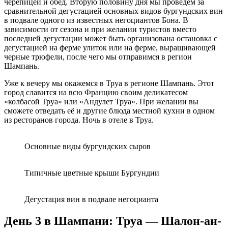
черепицей и обед. Вторую половину дня мы проведем за
сравнительной дегустацией основных видов бургундских вин
в подвале одного из известных негоциантов Бона. В
зависимости от сезона и при желании туристов вместо
последней дегустации может быть организована остановка с
дегустацией на ферме улиток или на ферме, выращивающей
черные трюфели, после чего мы отправимся в регион
Шампань.
Уже к вечеру мы окажемся в Труа в регионе Шампань. Этот
город славится на всю Францию своим деликатесом
«колбасой Труа» или «Андулет Труа». При желании вы
сможете отведать её и другие блюда местной кухни в одном
из ресторанов города. Ночь в отеле в Труа.
Основные виды бургундских сыров
Типичные цветные крыши Бургундии
Дегустация вин в подвале негоцианта
День 3 в Шампани: Труа — Шалон-ан-