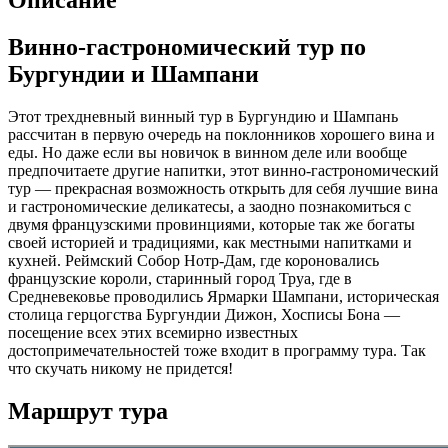
Описание
Винно-гастрономический тур по
Бургундии и Шампани
Этот трехдневный винный тур в Бургундию и Шампань
рассчитан в первую очередь на поклонников хорошего вина и
еды. Но даже если вы новичок в винном деле или вообще
предпочитаете другие напитки, этот винно-гастрономический
тур — прекрасная возможность открыть для себя лучшие вина
и гастрономические деликатесы, а заодно познакомиться с
двумя французскими провинциями, которые так же богаты
своей историей и традициями, как местными напитками и
кухней. Реймский Собор Нотр-Дам, где короновались
французские короли, старинный город Труа, где в
Средневековье проводились Ярмарки Шампани, историческая
столица герцогства Бургундии Дижон, Хосписы Бона —
посещение всех этих всемирно известных
достопримечательностей тоже входит в программу тура. Так
что скучать никому не придется!
Маршрут тура