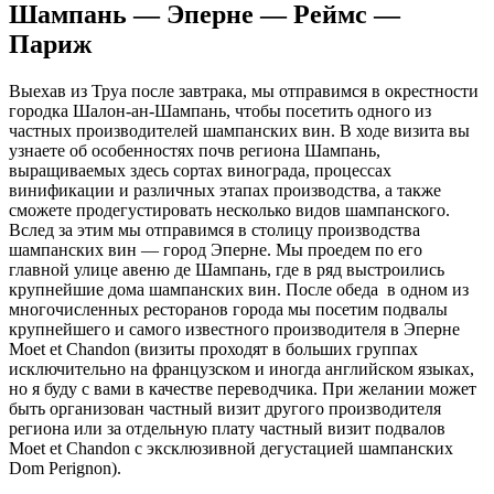
Шампань — Эперне — Реймс —
Париж
Выехав из Труа после завтрака, мы отправимся в окрестности
городка Шалон-ан-Шампань, чтобы посетить одного из
частных производителей шампанских вин. В ходе визита вы
узнаете об особенностях почв региона Шампань,
выращиваемых здесь сортах винограда, процессах
винификации и различных этапах производства, а также
сможете продегустировать несколько видов шампанского.
Вслед за этим мы отправимся в столицу производства
шампанских вин — город Эперне. Мы проедем по его
главной улице авеню де Шампань, где в ряд выстроились
крупнейшие дома шампанских вин. После обеда в одном из
многочисленных ресторанов города мы посетим подвалы
крупнейшего и самого известного производителя в Эперне
Moet et Chandon (визиты проходят в больших группах
исключительно на французском и иногда английском языках,
но я буду с вами в качестве переводчика. При желании может
быть организован частный визит другого производителя
региона или за отдельную плату частный визит подвалов
Moet et Chandon с эксклюзивной дегустацией шампанских
Dom Perignon).