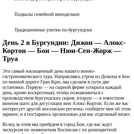
Подвалы семейной винодельни
Традиционные улитки по-бургундски
День 2 в Бургундии: Дижон — Алокс-
Кортон — Бон — Нюи-Сен-Жорж —
Труа
Это самый насыщенный день нашего винно-
гастрономического тура. Направляясь утром из Дижона в Бон
по винной дороге Гран Крю, мы сделаем в пути две
остановки. Первую — на сырной ферме (открыта каждый
день, кроме воскресенья), чтобы познакомиться с
производством бургундских сыров, вторую — в известном
винном шато для дегустации вин Алокс-Кортон. Если же вас
интересует другой апелласьон региона, сообщите мне об этом
заранее, и я постараюсь организован для вас отдельный визит.
Вслед за этим мы прибудем в город Бон, где вас ждут
экскурсия по знаменитым Хосписам с их разноцветной