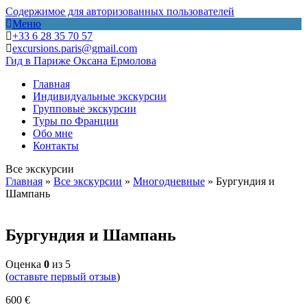
Содержимое для авторизованных пользователей
Меню
+33 6 28 35 70 57
excursions.paris@gmail.com
Гид в Париже Оксана Ермолова
Главная
Индивидуальные экскурсии
Групповые экскурсии
Туры по Франции
Обо мне
Контакты
Все экскурсии
Главная
»
Все экскурсии
»
Многодневные
»
Бургундия и
Шампань
Бургундия и Шампань
Оценка
0
из 5
(
оставьте первый отзыв
)
600
€